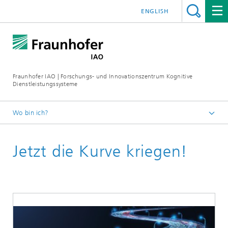
ENGLISH
Fraunhofer IAO | Forschungs- und Innovationszentrum Kognitive
Dienstleistungssysteme
Wo bin ich?
Startseite KODIS
Jetzt die Kurve kriegen!
Veranstaltungen