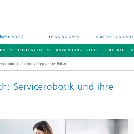
hofer IAO
THINKING DATA
KONTAKT UND AN
UNS
LEISTUNGEN
ANWENDUNGSFELDER
PROJEKTE
V
rvicerobotik und ihre Akzeptanz im Fokus
ch: Servicerobotik und ihre