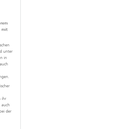
derem
 mit
nschen
d unter
n in
 auch
ingen.
ischer
 ihr
t auch
bei der