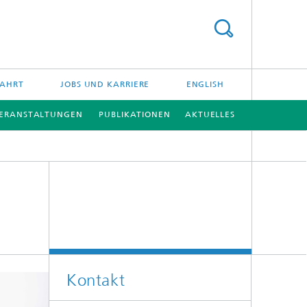
FAHRT
JOBS UND KARRIERE
ENGLISH
ERANSTALTUNGEN
PUBLIKATIONEN
AKTUELLES
[X]
[X]
Kontakt