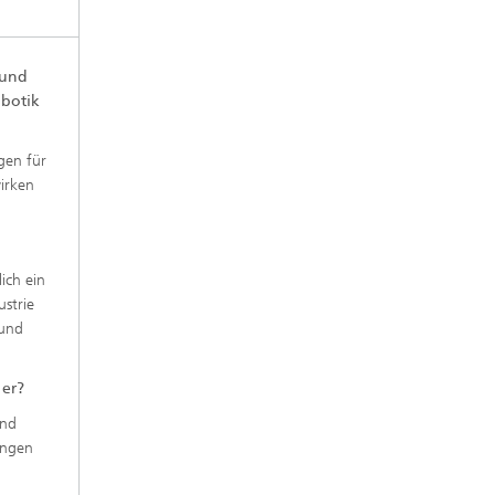
 und
obotik
gen für
irken
lich ein
strie
 und
 er?
und
ungen