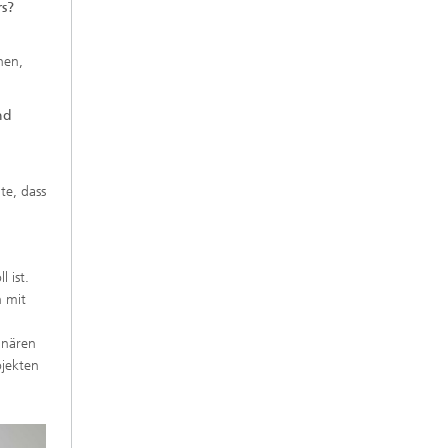
s?
hen,
nd
te, dass
 ist.
n mit
inären
ojekten