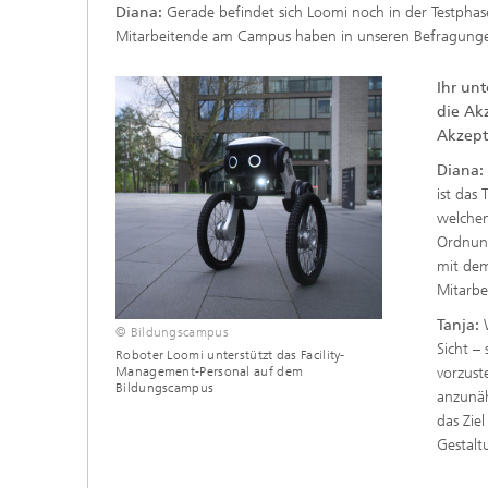
Diana:
Gerade befindet sich Loomi noch in der Testphase
Mitarbeitende am Campus haben in unseren Befragungen 
Ihr un
die Ak
Akzept
Diana
ist das
welchen
Ordnun
mit dem
Mitarbe
Tanja:
W
© Bildungscampus
Sicht –
Roboter Loomi unterstützt das Facility-
vorzust
Management-Personal auf dem
Bildungscampus
anzunäh
das Zie
Gestalt