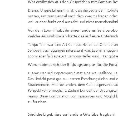
Was ergibt sich aus den Gesprächen mit Campus-B
Diana:
Unsere Erkenntnis ist, dass die Leute dem Robote
nutzen, um zum Beispiel nach dem Weg zu fragen oder S
weil er eher funktional aussieht und nicht menschenähnl
Vor dem Loomi habt ihr einen anderen Servicerobot
welche Auswirkungen hatte das auf eure Untersu
Tanja:
Temi war eine Art Campus-Helfer, der Orientier
Sehbeeinträchtigungen interessant war. Loomi hingegen 
Loomi ebenfalls eine Art Campus-Helfer wird. Hier gibt es
Warum bietet sich der Bildungscampus für die Fors
Diana:
Der Bildungscampus bietet eine Art Reallabor. Es i
Das Umfeld passt gut zu unseren Forschungszielen und es
Studierenden, Mitarbeitenden, dem Campuspersonal sow
Perspektiven ermöglicht. Zudem bündelt der Bildungscam
Teams. Diese Kombination von Ressourcen und Möglichk
zu forschen.
Sind die Ergebnisse auf andere Orte übertragbar?