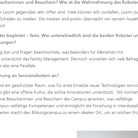
esucherinnen und Besuchern? Wie ist die Wahrnehmung des Roboter
r Loomi gegenüber sehr offen sind. Viele können sich vorstellen, Loomi zu
chäden zu melden. Die meisten sind positiv überrascht von seinem Ausse
ich.
er begleitet – Temi. Wie unterschiedlich sind die beiden Roboter u
chungen?
ung bot und Fragen beantwortete, was besonders für Menschen mit
unterstützt das Facility Management. Dennoch wünschen sich viele Befrag
 also eine Parallele.
chung an Servicerobotern an?
st ein geschützter Raum, was für erste Einsätze neuer Technologien sinnvoll
 gibt eine offene Kultur, die solche Innovationen unterstützt. Wir könne
ie Besucherinnen und Besuchern des Campus sprechen, was vielfältige
pus vielfältige Kompetenzen und ermöglicht die Forschung in interdiszipl
eiten macht den Bildungscampus zu einem idealen Ort, um an solchen Pr