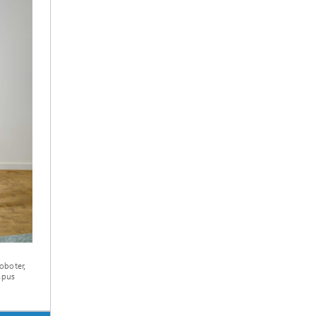
oboter,
mpus