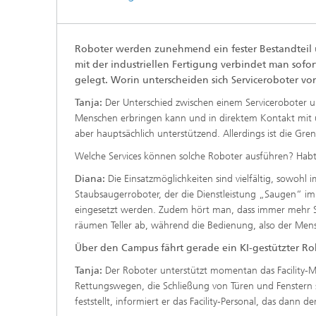
Roboter werden zunehmend ein fester Bestandteil u
mit der industriellen Fertigung verbindet man sofor
gelegt. Worin unterscheiden sich Serviceroboter v
Tanja:
Der Unterschied zwischen einem Serviceroboter un
Menschen erbringen kann und in direktem Kontakt mit u
aber hauptsächlich unterstützend. Allerdings ist die Gre
Welche Services können solche Roboter ausführen? Habt i
Diana:
Die Einsatzmöglichkeiten sind vielfältig, sowohl im
Staubsaugerroboter, der die Dienstleistung „Saugen“ i
eingesetzt werden. Zudem hört man, dass immer mehr Se
räumen Teller ab, während die Bedienung, also der Mens
Über den Campus fährt gerade ein KI-gestützter Rob
Tanja:
Der Roboter unterstützt momentan das Facility-M
Rettungswegen, die Schließung von Türen und Fenster
feststellt, informiert er das Facility-Personal, das dan