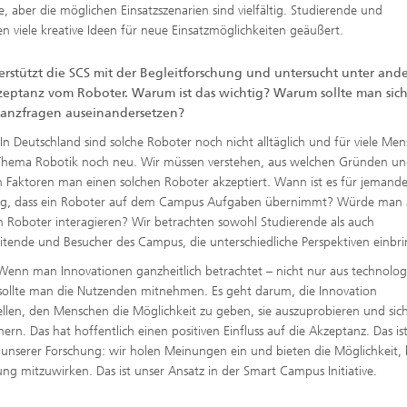
, aber die möglichen Einsatzszenarien sind vielfältig. Studierende und
viele kreative Ideen für neue Einsatzmöglichkeiten geäußert.
terstützt die SCS mit der Begleitforschung und untersucht unter an
zeptanz vom Roboter. Warum ist das wichtig? Warum sollte man sich
anzfragen auseinandersetzen?
:
In Deutschland sind solche Roboter noch nicht alltäglich und für viele Me
 Thema Robotik noch neu. Wir müssen verstehen, aus welchen Gründen un
 Faktoren man einen solchen Roboter akzeptiert. Wann ist es für jemande
g, dass ein Roboter auf dem Campus Aufgaben übernimmt? Würde man
 Roboter interagieren? Wir betrachten sowohl Studierende als auch
itende und Besucher des Campus, die unterschiedliche Perspektiven einbr
enn man Innovationen ganzheitlich betrachtet – nicht nur aus technolog
 sollte man die Nutzenden mitnehmen. Es geht darum, die Innovation
ellen, den Menschen die Möglichkeit zu geben, sie auszuprobieren und sich
ern. Das hat hoffentlich einen positiven Einfluss auf die Akzeptanz. Das is
l unserer Forschung: wir holen Meinungen ein und bieten die Möglichkeit, 
ung mitzuwirken. Das ist unser Ansatz in der Smart Campus Initiative.