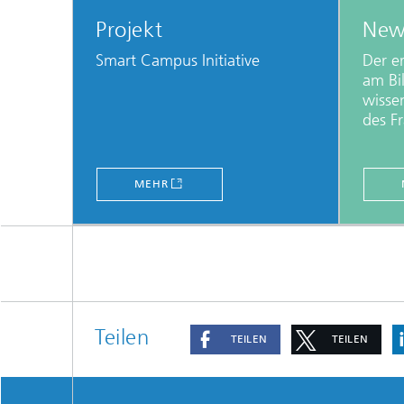
Projekt
New
Smart Campus Initiative
Der e
am Bi
wisse
des F
MEHR
Teilen
TEILEN
TEILEN