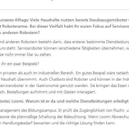
nseres Alltags: Viele Haushalte nutzen bereits Staubsaugerroboter
t Roboterarme. Bei dieser Vielfalt habt ihr euren Fokus auf Servicer
on anderen Robotern?
d anderen Robotern besteht darin, dass ersterer bestimmte Dienstleistun
ns steht. Serviceroboter können verschiedene Tätigkeiten übernehmen, w
nze nicht immer klar zu ziehen.
hr ein paar Beispiele?
 privaten als auch im industriellen Bereich. Ein gutes Beispiel wäre tatsäch
m Haushalt übernimmt. Auch Chatbots sind Roboter und können in der Indu
rviceroboter in der Gastronomie genutzt werden. Sie bringen das Essen
ch, Bestellungen aufnimmt und mit Gästen interagiert.
oter, Loomi. Warum ist er da und welche Dienstleistungen erledigt
anagement des Bildungscampus. Er prüft die Zugänglichkeit von Flucht- 
n sowie die planmäßige Schaltung der Beleuchtung. Wenn Loomi Abweich
n den Handlungsbedarf bewerten und die richtige Lösung finden kann.