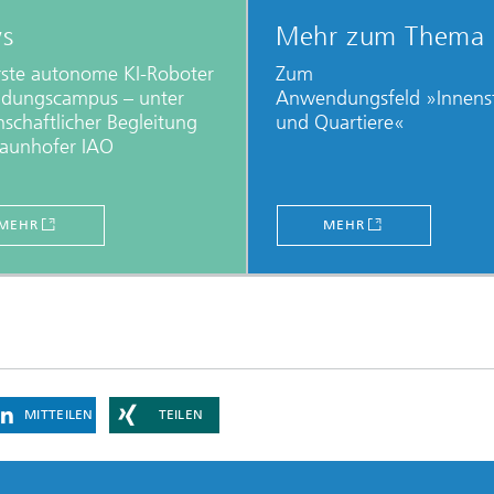
s
Mehr zum Thema
rste autonome KI-Roboter
Zum
ldungscampus – unter
Anwendungsfeld »Innens
nschaftlicher Begleitung
und Quartiere«
raunhofer IAO
MEHR
MEHR
MITTEILEN
TEILEN