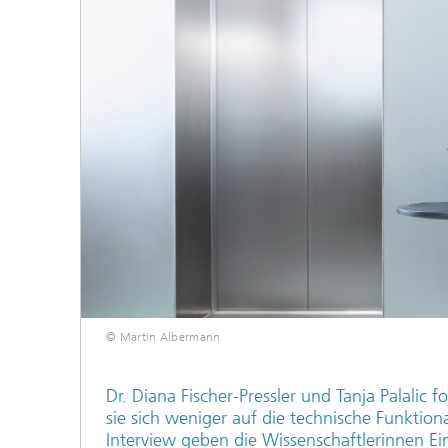
© Martin Albermann
Dr. Diana Fischer-Pressler und Tanja Palalic 
sie sich weniger auf die technische Funktio
Interview geben die Wissenschaftlerinnen Ei