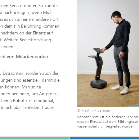
einen Serviceroboter. So könnte
 benachrichtigen, wenn Müll
s es sich an einem anderen Ort
hen damit in Berührung kommen.
 nachdem ob der Einsatz auf
et. Weitere Begleitforschung
 finden.
beit von Mitarbeitenden
 zu betrachten, sondern auch die
ngen sind essenziell, damit die
en können. Man sollte
tionen beginnen, um Ängste zu
Thema Robotik ist emotional,
lte sich aber trotzdem trauen,
© Martin Albermann
Roboter Temi ist ein anderer Servicer
dessen Einsatz auf dem Bildungsca
wissenschaftlich begleitet wurde.