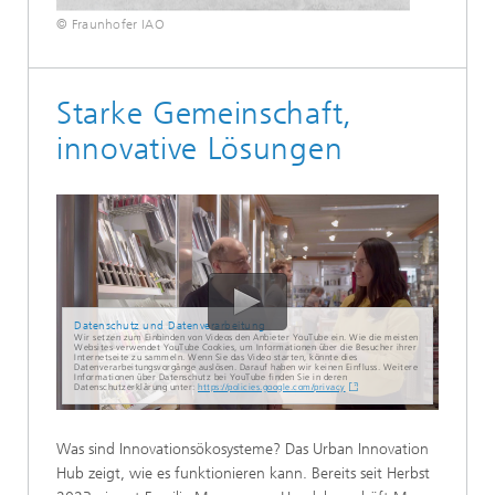
© Fraunhofer IAO
Starke Gemeinschaft,
innovative Lösungen
Datenschutz und Datenverarbeitung
Wir setzen zum Einbinden von Videos den Anbieter YouTube ein. Wie die meisten
Websites verwendet YouTube Cookies, um Informationen über die Besucher ihrer
Internetseite zu sammeln. Wenn Sie das Video starten, könnte dies
Datenverarbeitungsvorgänge auslösen. Darauf haben wir keinen Einfluss. Weitere
Informationen über Datenschutz bei YouTube finden Sie in deren
Datenschutzerklärung unter:
https://policies.google.com/privacy
Was sind Innovationsökosysteme? Das Urban Innovation
Hub zeigt, wie es funktionieren kann. Bereits seit Herbst