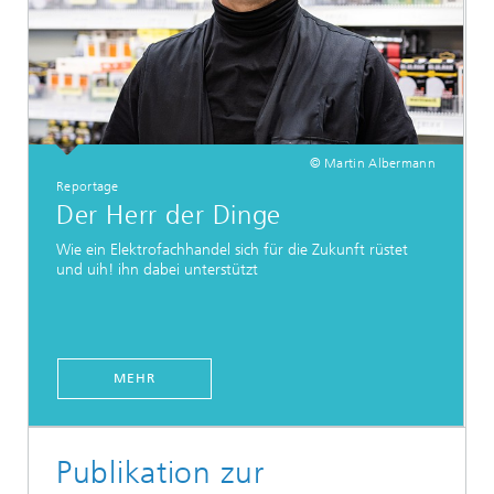
© Martin Albermann
Reportage
Der Herr der Dinge
Wie ein Elektrofachhandel sich für die Zukunft rüstet
und uih! ihn dabei unterstützt
MEHR
Publikation zur