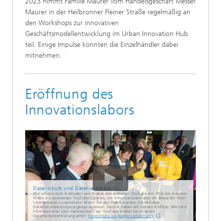
2023 nimmt Familie Maurer vom Handelsgeschäft Messer
Maurer in der Heilbronner Fleiner Straße regelmäßig an
den Workshops zur innovativen
Geschäftsmodellentwicklung im Urban Innovation Hub
teil. Einige Impulse konnten die Einzelhändler dabei
mitnehmen.
Eröffnung des
Innovationslabors
Datenschutz und Datenverarbeitung
Wir setzen zum Einbinden von Videos den Anbieter YouTube ein. Wie die meisten
Websites verwendet YouTube Cookies, um Informationen über die Besucher ihrer
Internetseite zu sammeln. Wenn Sie das Video starten, könnte dies
Datenverarbeitungsvorgänge auslösen. Darauf haben wir keinen Einfluss. Weitere
Informationen über Datenschutz bei YouTube finden Sie in deren
Datenschutzerklärung unter:
https://policies.google.com/privacy