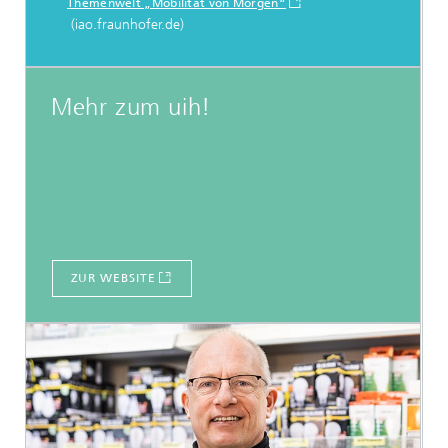
Themenwelt „Mobilität von Morgen“
(iao.fraunhofer.de)
Mehr zum uih!
ZUR WEBSITE