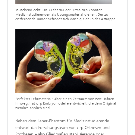
Täuschend echt: Die »Lebern« der Firma cirp könnten
Medizinstudierenden als Übungsmaterial dienen. Der zu
entfernende Tumor befindet sich dann gleich in der Attrappe.
Perfektes Lehrmaterial: Über einen Zeitraum von zwei Jahren
hinweg, hat cirp Embryomodelle entwickelt, die dem Original
ziemlich ähnlich sind.
Neben dem Leber-Phantom für Medizinstudierende
entwarf das Forschungsteam von cirp Orthesen und
Prothesen – also Gliedmaßen stabilisierende oder