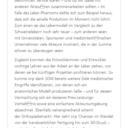
bestimmten Service wären – und ob wir dabei mit
anderen Akteuren zusammenarbeiten sollten.« Im
Falle des Leber-Phantoms stellte sich zum Beispiel heraus,
dass sich die serielle Produktion im Moment nicht lohnt.
Zum einen sei das Lebermodell im Vergleich zu den
Schweinelebern noch sehr teuer – zum anderen seien
mit Universitäten, Sponsoren und medizintechnischen
Unternehmen viele Akteure involviert, die in der Summe
schwer zu überzeugen seien.
Zugleich konnten die Entwicklerinnen und Entwickler
wichtige Lehren aus der Arbeit an der Leber ziehen, von
denen sie bei künftigen Projekten profitieren können. So
konnte cirp dank SOW bereits weitere Ziele medizinischer
Eingriffe identifizieren, von denen sich ein
anatomisches Modell produzieren ließe – und für dessen
Vermarktung sich ein besseres Preis-Leistungs-
Verhältnis sowie eine einfachere Akteursumgebung
abzeichnet. Ebenfalls vielversprechend scheint
der Orthopädiemarkt: Hier sieht cirp Chancen im Wandel
von der handwerklichen Fertigung hin zum 3D-Druck –